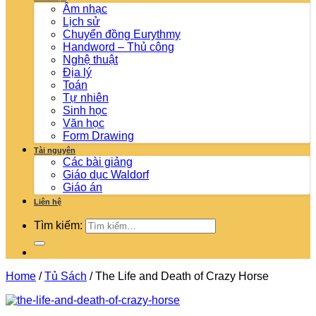
Âm nhạc
Lịch sử
Chuyển đồng Eurythmy
Handword – Thủ công
Nghệ thuật
Địa lý
Toán
Tự nhiên
Sinh học
Văn học
Form Drawing
Tài nguyên
Các bài giảng
Giáo dục Waldorf
Giáo án
Liên hệ
Tìm kiếm:
Home
/
Tủ Sách
/
The Life and Death of Crazy Horse