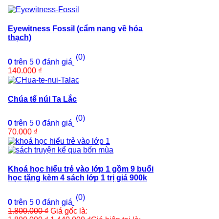
Eyewitness Fossil (cẩm nang về hóa
thạch)
(0)
0
trên 5
0
đánh giá
140.000
₫
Chúa tể núi Ta Lắc
(0)
0
trên 5
0
đánh giá
70.000
₫
Khoá học hiểu trẻ vào lớp 1 gồm 9 buổi
học tặng kèm 4 sách lớp 1 trị giá 900k
(0)
0
trên 5
0
đánh giá
1.800.000
₫
Giá gốc là: