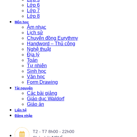
Lớp 6
Lớp 7
Lớp 8
Môn học
Âm nhạc
Lịch sử
Chuyển đồng Eurythmy
Handword – Thủ công
Nghệ thuật
Địa lý
Toán
Tự nhiên
Sinh học
Văn học
Form Drawing
Tài nguyên
Các bài giảng
Giáo dục Waldorf
Giáo án
Liên hệ
Đăng nhập
T2 - T7 8h00 - 22h00