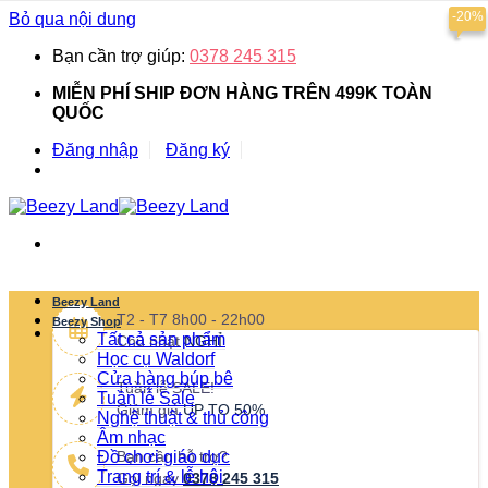
-20%
Bỏ qua nội dung
Bạn cần trợ giúp:
0378 245 315
MIỄN PHÍ SHIP ĐƠN HÀNG TRÊN 499K TOÀN
QUỐC
Đăng nhập
Đăng ký
Beezy Land
T2 - T7 8h00 - 22h00
Beezy Shop
Tất cả sản phẩm
Chủ nhật
NGHỈ
Học cụ Waldorf
Cửa hàng búp bê
Tuần lễ SALE!
Tuần lễ Sale
Giảm giá
UP TO 50%
Nghệ thuật & thủ công
Âm nhạc
Đồ chơi giáo dục
Bạn cần hỗ trợ?
Trang trí & lễ hội
Gọi ngay
0378 245 315