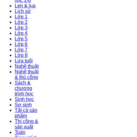
học 1-8
Len & lụa
Lịch sử
Lớp 1
Lớp 2
Lớp 3
Lớp 4
Lớp 5
Lớp 6
Lớp 7
Lớp 8
Lứa tuổi
Nghệ thuật
Nghệ thuật
& thủ công
Sách &
chương
trình học
Sinh học
Sơ sinh
Tất cả sản
phẩm
Thi công &
sản xuất
Toán