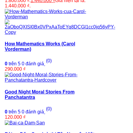
1.800.000 ₫.
1.440.000
₫
Giá hiện tại là:
1.440.000 ₫.
How Mathematics Works (Carol
Vorderman)
(0)
0
trên 5
0
đánh giá
290.000
₫
Good Night Moral Stories From
Panchatantra
(0)
0
trên 5
0
đánh giá
120.000
₫