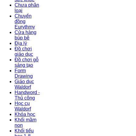
Chưa phân
loại
Chuyển
đồng
Eurythmy
Cửa hàng
búp bê
Địa lý
Đồ chơi
giáo dục
Đồ chơi gỗ
sáng tạo
Form
Drawing
Giáo dục
Waldorf
Handword -
Thủ công
Học cụ
Waldorf
Khóa học
Khối mầm
non
Khối tiểu