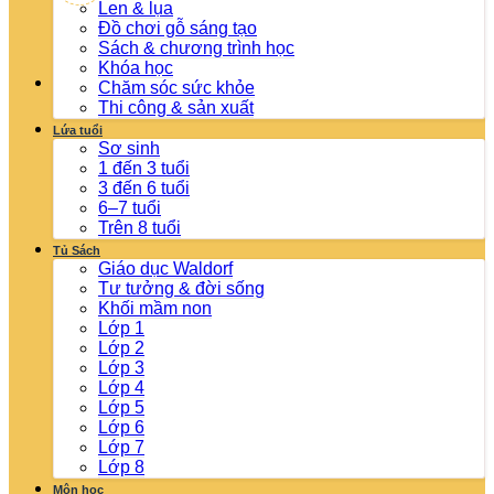
Len & lụa
Đồ chơi gỗ sáng tạo
Sách & chương trình học
Khóa học
Chăm sóc sức khỏe
Thi công & sản xuất
Lứa tuổi
Sơ sinh
1 đến 3 tuổi
3 đến 6 tuổi
6–7 tuổi
Trên 8 tuổi
Tủ Sách
Giáo dục Waldorf
Tư tưởng & đời sống
Khối mầm non
Lớp 1
Lớp 2
Lớp 3
Lớp 4
Lớp 5
Lớp 6
Lớp 7
Lớp 8
Môn học