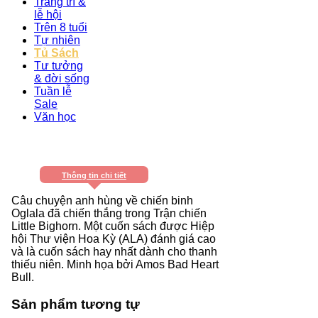
Trang trí &
lễ hội
Trên 8 tuổi
Tự nhiên
Tủ Sách
Tư tưởng
& đời sống
Tuần lễ
Sale
Văn học
Thông tin chi tiết
Câu chuyện anh hùng về chiến binh
Oglala đã chiến thắng trong Trận chiến
Little Bighorn. Một cuốn sách được Hiệp
hội Thư viện Hoa Kỳ (ALA) đánh giá cao
và là cuốn sách hay nhất dành cho thanh
thiếu niên. Minh họa bởi Amos Bad Heart
Bull.
Sản phẩm tương tự