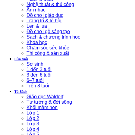
Nghệ thuật & thủ công
Âm nhạc
Đồ chơi giáo dục
Trang trí & lễ hội
Len & lụa
Đồ chơi gỗ sáng tạo
Sách & chương trình học
Khóa học
Chăm sóc sức khỏe
Thi công & sản xuất
Lứa tuổi
Sơ sinh
1 đến 3 tuổi
3 đến 6 tuổi
6–7 tuổi
Trên 8 tuổi
Tủ Sách
Giáo dục Waldorf
Tư tưởng & đời sống
Khối mầm non
Lớp 1
Lớp 2
Lớp 3
Lớp 4
Lớp 5