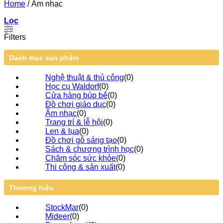
Home
/
Âm nhạc
Lọc
Filters
Danh mục sản phẩm
Nghệ thuật & thủ công
(
0
)
Học cụ Waldorf
(
0
)
Cửa hàng búp bê
(
0
)
Đồ chơi giáo dục
(
0
)
Âm nhạc
(
0
)
Trang trí & lễ hội
(
0
)
Len & lụa
(
0
)
Đồ chơi gỗ sáng tạo
(
0
)
Sách & chương trình học
(
0
)
Chăm sóc sức khỏe
(
0
)
Thi công & sản xuất
(
0
)
Thương hiệu
StockMar
(
0
)
Mideer
(
0
)