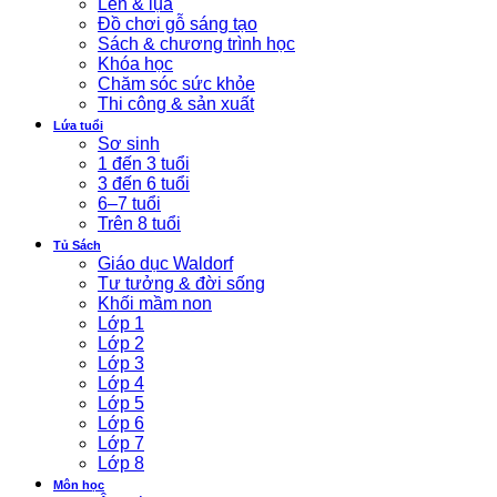
Len & lụa
Đồ chơi gỗ sáng tạo
Sách & chương trình học
Khóa học
Chăm sóc sức khỏe
Thi công & sản xuất
Lứa tuổi
Sơ sinh
1 đến 3 tuổi
3 đến 6 tuổi
6–7 tuổi
Trên 8 tuổi
Tủ Sách
Giáo dục Waldorf
Tư tưởng & đời sống
Khối mầm non
Lớp 1
Lớp 2
Lớp 3
Lớp 4
Lớp 5
Lớp 6
Lớp 7
Lớp 8
Môn học