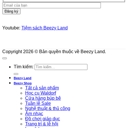
Youtube:
Tiệm sách Beezy Land
Copyright 2026 © Bản quyền thuộc về Beezy Land.
Tìm kiếm:
Beezy Land
Beezy Shop
Tất cả sản phẩm
Học cụ Waldorf
Cửa hàng búp bê
Tuần lễ Sale
Nghệ thuật & thủ công
Âm nhạc
Đồ chơi giáo dục
Trang trí & lễ hội