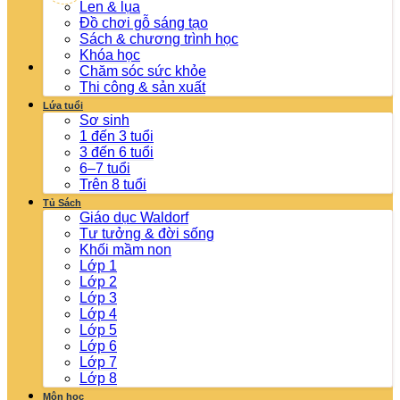
Len & lụa
Đồ chơi gỗ sáng tạo
Sách & chương trình học
Khóa học
Chăm sóc sức khỏe
Thi công & sản xuất
Lứa tuổi
Sơ sinh
1 đến 3 tuổi
3 đến 6 tuổi
6–7 tuổi
Trên 8 tuổi
Tủ Sách
Giáo dục Waldorf
Tư tưởng & đời sống
Khối mầm non
Lớp 1
Lớp 2
Lớp 3
Lớp 4
Lớp 5
Lớp 6
Lớp 7
Lớp 8
Môn học