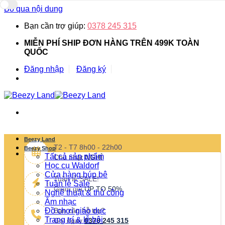
Bỏ qua nội dung
Bạn cần trợ giúp:
0378 245 315
MIỄN PHÍ SHIP ĐƠN HÀNG TRÊN 499K TOÀN
QUỐC
Đăng nhập
Đăng ký
Beezy Land
T2 - T7 8h00 - 22h00
Beezy Shop
Tất cả sản phẩm
Chủ nhật
NGHỈ
Học cụ Waldorf
Cửa hàng búp bê
Tuần lễ SALE!
Tuần lễ Sale
Giảm giá
UP TO 50%
Nghệ thuật & thủ công
Âm nhạc
Đồ chơi giáo dục
Bạn cần hỗ trợ?
Trang trí & lễ hội
Gọi ngay
0378 245 315