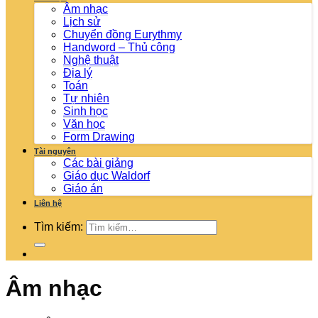
Âm nhạc
Lịch sử
Chuyển đồng Eurythmy
Handword – Thủ công
Nghệ thuật
Địa lý
Toán
Tự nhiên
Sinh học
Văn học
Form Drawing
Tài nguyên
Các bài giảng
Giáo dục Waldorf
Giáo án
Liên hệ
Tìm kiếm:
Âm nhạc