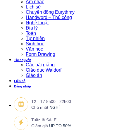
Âm nhạc
Lịch sử
Chuyển đồng Eurythmy
Handword – Thủ công
Nghệ thuật
Địa lý
Toán
Tự nhiên
Sinh học
Văn học
Form Drawing
Tài nguyên
Các bài giảng
Giáo dục Waldorf
Giáo án
Liên hệ
Đăng nhập
T2 - T7 8h00 - 22h00
Chủ nhật
NGHỈ
Tuần lễ SALE!
Giảm giá
UP TO 50%