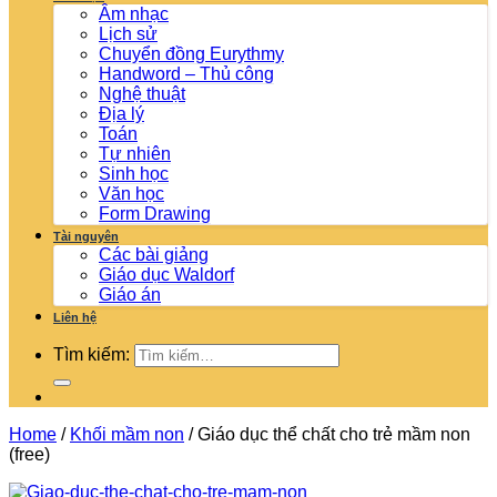
Âm nhạc
Lịch sử
Chuyển đồng Eurythmy
Handword – Thủ công
Nghệ thuật
Địa lý
Toán
Tự nhiên
Sinh học
Văn học
Form Drawing
Tài nguyên
Các bài giảng
Giáo dục Waldorf
Giáo án
Liên hệ
Tìm kiếm:
Home
/
Khối mầm non
/
Giáo dục thể chất cho trẻ mầm non
(free)