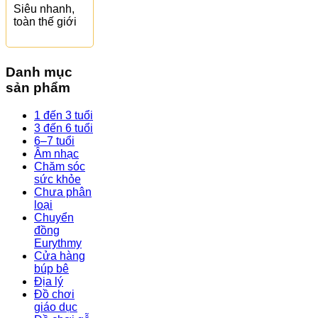
Siêu nhanh,
toàn thế giới
Danh mục
sản phẩm
1 đến 3 tuổi
3 đến 6 tuổi
6–7 tuổi
Âm nhạc
Chăm sóc
sức khỏe
Chưa phân
loại
Chuyển
đồng
Eurythmy
Cửa hàng
búp bê
Địa lý
Đồ chơi
giáo dục