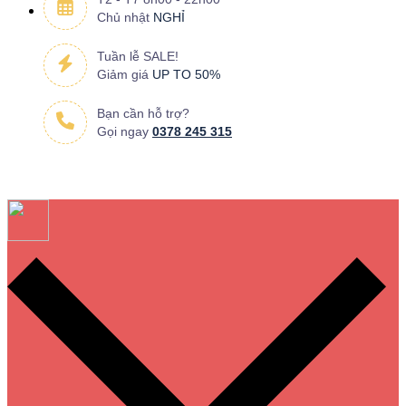
Chủ nhật
NGHỈ
Tuần lễ SALE!
Giảm giá
UP TO 50%
Bạn cần hỗ trợ?
Gọi ngay
0378 245 315