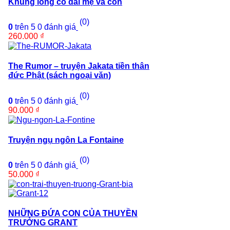
Khủng long cổ dài mẹ và con
(0)
0
trên 5
0
đánh giá
260.000
₫
The Rumor – truyện Jakata tiền thân
đức Phật (sách ngoại văn)
(0)
0
trên 5
0
đánh giá
90.000
₫
Truyện ngụ ngôn La Fontaine
(0)
0
trên 5
0
đánh giá
50.000
₫
NHỮNG ĐỨA CON CỦA THUYỀN
TRƯỞNG GRANT