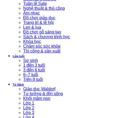
Tuần lễ Sale
Nghệ thuật & thủ công
Âm nhạc
Đồ chơi giáo dục
Trang trí & lễ hội
Len & lụa
Đồ chơi gỗ sáng tạo
Sách & chương trình học
Khóa học
Chăm sóc sức khỏe
Thi công & sản xuất
Lứa tuổi
Sơ sinh
1 đến 3 tuổi
3 đến 6 tuổi
6–7 tuổi
Trên 8 tuổi
Tủ Sách
Giáo dục Waldorf
Tư tưởng & đời sống
Khối mầm non
Lớp 1
Lớp 2
Lớp 3
Lớp 4