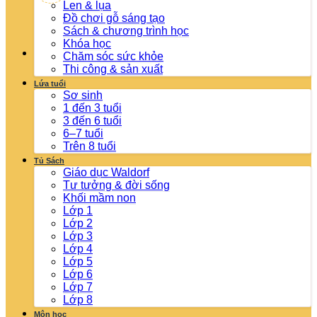
Len & lụa
Đồ chơi gỗ sáng tạo
Sách & chương trình học
Khóa học
Chăm sóc sức khỏe
Thi công & sản xuất
Lứa tuổi
Sơ sinh
1 đến 3 tuổi
3 đến 6 tuổi
6–7 tuổi
Trên 8 tuổi
Tủ Sách
Giáo dục Waldorf
Tư tưởng & đời sống
Khối mầm non
Lớp 1
Lớp 2
Lớp 3
Lớp 4
Lớp 5
Lớp 6
Lớp 7
Lớp 8
Môn học