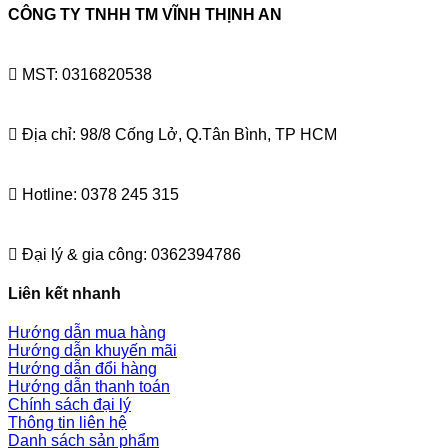
CÔNG TY TNHH TM VĨNH THỊNH AN
MST: 0316820538
Địa chỉ: 98/8 Cống Lở, Q.Tân Bình, TP HCM
Hotline: 0378 245 315
Đại lý & gia công: 0362394786
Liên kết nhanh
Hướng dẫn mua hàng
Hướng dẫn khuyến mãi
Hướng dẫn đổi hàng
Hướng dẫn thanh toán
Chính sách đại lý
Thông tin liên hệ
Danh sách sản phẩm