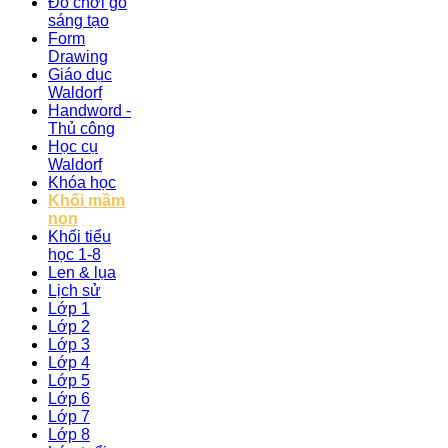
Đồ chơi gỗ
sáng tạo
Form
Drawing
Giáo dục
Waldorf
Handword -
Thủ công
Học cụ
Waldorf
Khóa học
Khối mầm
non
Khối tiểu
học 1-8
Len & lụa
Lịch sử
Lớp 1
Lớp 2
Lớp 3
Lớp 4
Lớp 5
Lớp 6
Lớp 7
Lớp 8