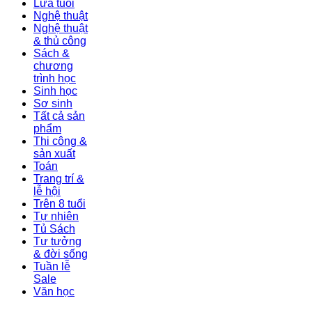
Lứa tuổi
Nghệ thuật
Nghệ thuật
& thủ công
Sách &
chương
trình học
Sinh học
Sơ sinh
Tất cả sản
phẩm
Thi công &
sản xuất
Toán
Trang trí &
lễ hội
Trên 8 tuổi
Tự nhiên
Tủ Sách
Tư tưởng
& đời sống
Tuần lễ
Sale
Văn học