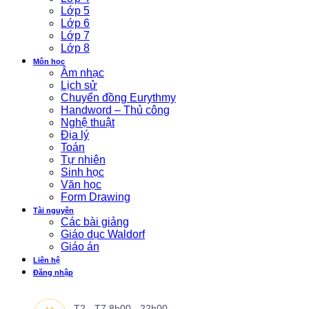
Lớp 5
Lớp 6
Lớp 7
Lớp 8
Môn học
Âm nhạc
Lịch sử
Chuyển đồng Eurythmy
Handword – Thủ công
Nghệ thuật
Địa lý
Toán
Tự nhiên
Sinh học
Văn học
Form Drawing
Tài nguyên
Các bài giảng
Giáo dục Waldorf
Giáo án
Liên hệ
Đăng nhập
T2 - T7 8h00 - 22h00