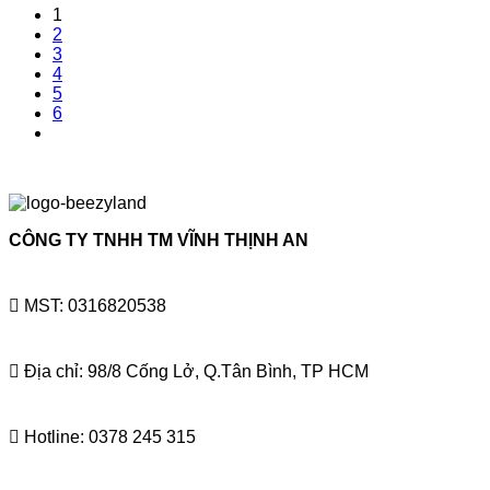
1
2
3
4
5
6
CÔNG TY TNHH TM VĨNH THỊNH AN
MST: 0316820538
Địa chỉ: 98/8 Cống Lở, Q.Tân Bình, TP HCM
Hotline: 0378 245 315