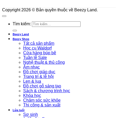
Copyright 2026 © Bản quyền thuộc về Beezy Land.
Tìm kiếm:
Beezy Land
Beezy Shop
Tất cả sản phẩm
Học cụ Waldorf
Cửa hàng búp bê
Tuần lễ Sale
Nghệ thuật & thủ công
Âm nhạc
Đồ chơi giáo dục
Trang trí & lễ hội
Len & lụa
Đồ chơi gỗ sáng tạo
Sách & chương trình học
Khóa học
Chăm sóc sức khỏe
Thi công & sản xuất
Lứa tuổi
Sơ sinh