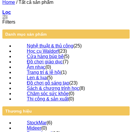
Home
/
Tất cả sản phẩm
Lọc
Filters
Danh mục sản phẩm
Nghệ thuật & thủ công
(
25
)
Học cụ Waldorf
(
23
)
Cửa hàng búp bê
(
5
)
Đồ chơi giáo dục
(
7
)
Âm nhạc
(
0
)
Trang trí & lễ hội
(
1
)
Len & lụa
(
5
)
Đồ chơi gỗ sáng tạo
(
23
)
Sách & chương trình học
(
8
)
Chăm sóc sức khỏe
(
0
)
Thi công & sản xuất
(
0
)
Thương hiệu
StockMar
(
6
)
Mideer
(
0
)