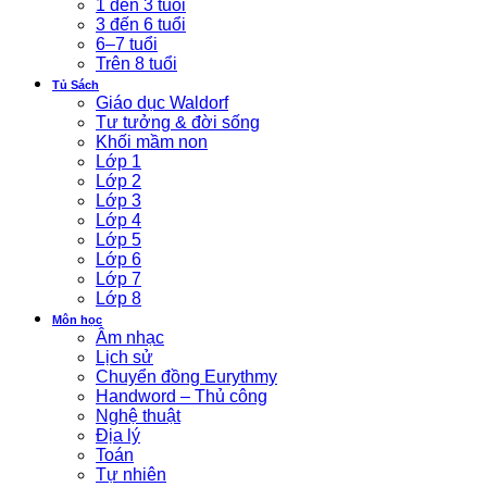
1 đến 3 tuổi
3 đến 6 tuổi
6–7 tuổi
Trên 8 tuổi
Tủ Sách
Giáo dục Waldorf
Tư tưởng & đời sống
Khối mầm non
Lớp 1
Lớp 2
Lớp 3
Lớp 4
Lớp 5
Lớp 6
Lớp 7
Lớp 8
Môn học
Âm nhạc
Lịch sử
Chuyển đồng Eurythmy
Handword – Thủ công
Nghệ thuật
Địa lý
Toán
Tự nhiên