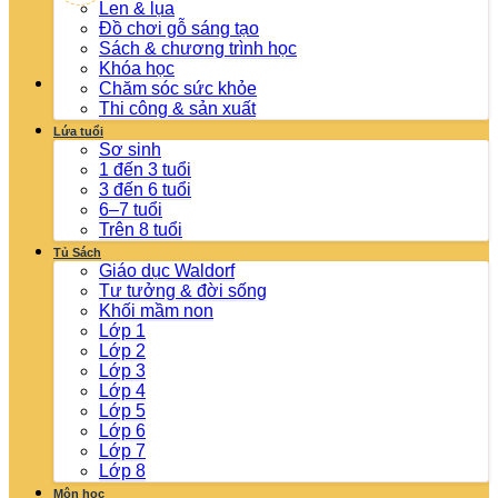
Len & lụa
Đồ chơi gỗ sáng tạo
Sách & chương trình học
Khóa học
Chăm sóc sức khỏe
Thi công & sản xuất
Lứa tuổi
Sơ sinh
1 đến 3 tuổi
3 đến 6 tuổi
6–7 tuổi
Trên 8 tuổi
Tủ Sách
Giáo dục Waldorf
Tư tưởng & đời sống
Khối mầm non
Lớp 1
Lớp 2
Lớp 3
Lớp 4
Lớp 5
Lớp 6
Lớp 7
Lớp 8
Môn học