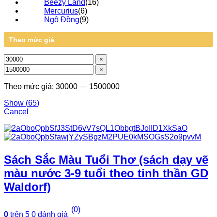
Beezy Land
(
16
)
Mercurius
(
6
)
Ngô Đồng
(
9
)
Theo mức giá
×
×
Theo mức giá: 30000 — 1500000
Show
(
65
)
Cancel
Sách Sắc Màu Tuổi Thơ (sách dạy vẽ
màu nước 3-9 tuổi theo tinh thần GD
Waldorf)
(0)
0
trên 5
0
đánh giá