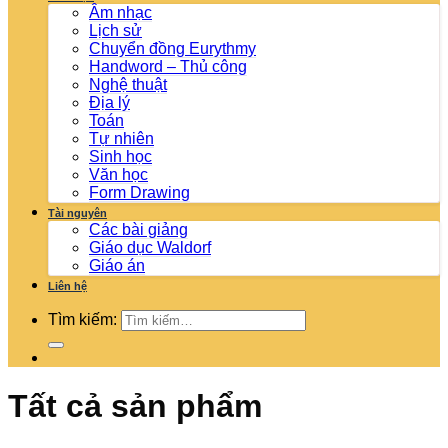
Âm nhạc
Lịch sử
Chuyển đồng Eurythmy
Handword – Thủ công
Nghệ thuật
Địa lý
Toán
Tự nhiên
Sinh học
Văn học
Form Drawing
Tài nguyên
Các bài giảng
Giáo dục Waldorf
Giáo án
Liên hệ
Tìm kiếm:
Tất cả sản phẩm