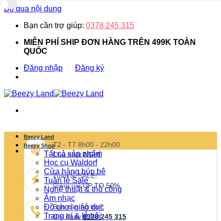
Bỏ qua nội dung
Bạn cần trợ giúp:
0378 245 315
MIỄN PHÍ SHIP ĐƠN HÀNG TRÊN 499K TOÀN
QUỐC
Đăng nhập
Đăng ký
Beezy Land
T2 - T7 8h00 - 22h00
Beezy Shop
Tất cả sản phẩm
Chủ nhật
NGHỈ
Học cụ Waldorf
Cửa hàng búp bê
Tuần lễ SALE!
Tuần lễ Sale
Giảm giá
UP TO 50%
Nghệ thuật & thủ công
Âm nhạc
Đồ chơi giáo dục
Bạn cần hỗ trợ?
Trang trí & lễ hội
Gọi ngay
0378 245 315