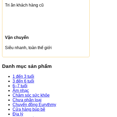
Tri ân khách hàng cũ
Vận chuyển
Siêu nhanh, toàn thế giới
Danh mục sản phẩm
1 đến 3 tuổi
3 đến 6 tuổi
6–7 tuổi
Âm nhạc
Chăm sóc sức khỏe
Chưa phân loại
Chuyển đồng Eurythmy
Cửa hàng búp bê
Địa lý