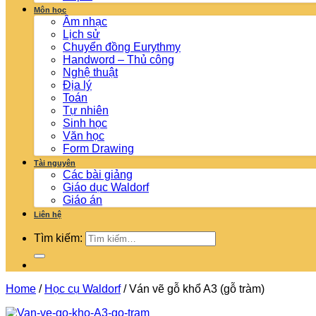
Môn học
Âm nhạc
Lịch sử
Chuyển đồng Eurythmy
Handword – Thủ công
Nghệ thuật
Địa lý
Toán
Tự nhiên
Sinh học
Văn học
Form Drawing
Tài nguyên
Các bài giảng
Giáo dục Waldorf
Giáo án
Liên hệ
Tìm kiếm:
Home
/
Học cụ Waldorf
/
Ván vẽ gỗ khổ A3 (gỗ tràm)