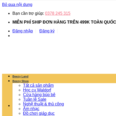
Bỏ qua nội dung
Bạn cần trợ giúp:
0378 245 315
MIỄN PHÍ SHIP ĐƠN HÀNG TRÊN 499K TOÀN QUỐ
Đăng nhập
Đăng ký
Beezy Land
Beezy Shop
Tất cả sản phẩm
Học cụ Waldorf
Cửa hàng búp bê
Tuần lễ Sale
Nghệ thuật & thủ công
Âm nhạc
Đồ chơi giáo dục