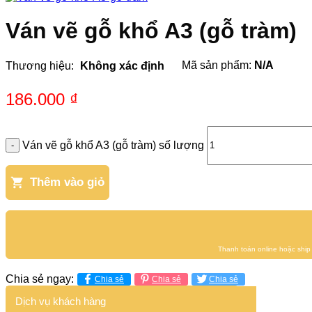
Ván vẽ gỗ khổ A3 (gỗ tràm)
Mã sản phẩm:
N/A
Thương hiệu:
Không xác định
186.000
₫
Ván vẽ gỗ khổ A3 (gỗ tràm) số lượng
Thêm vào giỏ
Chia sẻ ngay:
Chia sẻ
Chia sẻ
Chia sẻ
Dịch vụ khách hàng