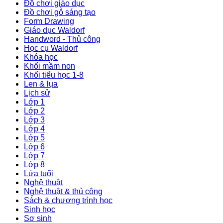
Đồ chơi giáo dục
Đồ chơi gỗ sáng tạo
Form Drawing
Giáo dục Waldorf
Handword - Thủ công
Học cụ Waldorf
Khóa học
Khối mầm non
Khối tiểu học 1-8
Len & lụa
Lịch sử
Lớp 1
Lớp 2
Lớp 3
Lớp 4
Lớp 5
Lớp 6
Lớp 7
Lớp 8
Lứa tuổi
Nghệ thuật
Nghệ thuật & thủ công
Sách & chương trình học
Sinh học
Sơ sinh