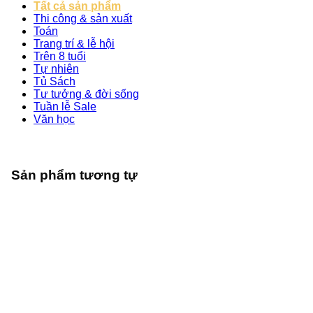
Tất cả sản phẩm
Thi công & sản xuất
Toán
Trang trí & lễ hội
Trên 8 tuổi
Tự nhiên
Tủ Sách
Tư tưởng & đời sống
Tuần lễ Sale
Văn học
Sản phẩm tương tự