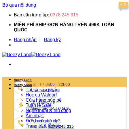
-8%
Bỏ qua nội dung
Bạn cần trợ giúp:
0378 245 315
MIỄN PHÍ SHIP ĐƠN HÀNG TRÊN 499K TOÀN
QUỐC
Đăng nhập
Đăng ký
Beezy Land
T2 - T7 8h00 - 22h00
Beezy Shop
Tất cả sản phẩm
Chủ nhật
NGHỈ
Học cụ Waldorf
Cửa hàng búp bê
Tuần lễ SALE!
Tuần lễ Sale
Giảm giá
UP TO 50%
Nghệ thuật & thủ công
Âm nhạc
Đồ chơi giáo dục
Bạn cần hỗ trợ?
Trang trí & lễ hội
Gọi ngay
0378 245 315