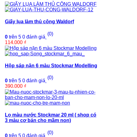
Giấy lụa làm thủ công Waldorf
(0)
0
trên 5
0
đánh giá
114.000
₫
Hộp sáp nặn 6 màu Stockmar Modelling
(0)
0
trên 5
0
đánh giá
390.000
₫
Lọ màu nước Stockmar 20 ml ( shop có
3 màu cơ bản cho mầm non)
(0)
0
trên 5
0
đánh giá