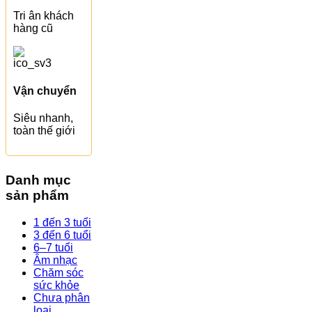
Tri ân khách
hàng cũ
Vận chuyển
Siêu nhanh,
toàn thế giới
Danh mục
sản phẩm
1 đến 3 tuổi
3 đến 6 tuổi
6–7 tuổi
Âm nhạc
Chăm sóc
sức khỏe
Chưa phân
loại