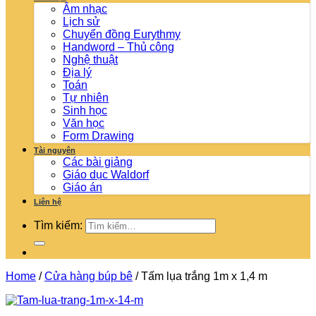
Âm nhạc
Lịch sử
Chuyển đồng Eurythmy
Handword – Thủ công
Nghệ thuật
Địa lý
Toán
Tự nhiên
Sinh học
Văn học
Form Drawing
Tài nguyên
Các bài giảng
Giáo dục Waldorf
Giáo án
Liên hệ
Tìm kiếm:
Home
/
Cửa hàng búp bê
/
Tấm lụa trắng 1m x 1,4 m