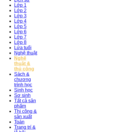
Lớp 1
Lớp 2
Lớp 3
Lớp 4
Lớp 5
Lớp 6
Lớp 7
Lớp 8
Lứa tuổi
Nghệ thuật
Nghệ
thuật &
thủ công
Sách &
chương
trình học
Sinh học
Sơ sinh
Tất cả sản
phẩm
Thi công &
sản xuất
Toán
Trang trí &