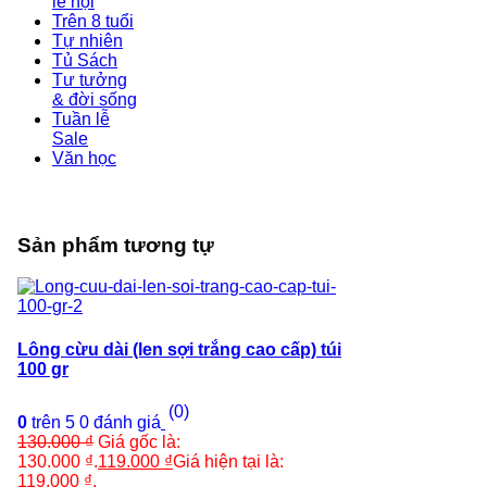
lễ hội
Trên 8 tuổi
Tự nhiên
Tủ Sách
Tư tưởng
& đời sống
Tuần lễ
Sale
Văn học
Sản phẩm tương tự
Lông cừu dài (len sợi trắng cao cấp) túi
100 gr
(0)
0
trên 5
0
đánh giá
130.000
₫
Giá gốc là:
130.000 ₫.
119.000
₫
Giá hiện tại là:
119.000 ₫.