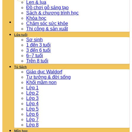
Len & lụa
Đồ chơi gỗ sáng tạo
Sách & chương trình học
Khóa học
Chăm sóc sức khỏe
Thi công & sản xuất
Lứa tuổi
Sơ sinh
1 đến 3 tuổi
3 đến 6 tuổi
6–7 tuổi
Trên 8 tuổi
Tủ Sách
Giáo dục Waldorf
Tư tưởng & đời sống
Khối mầm non
Lớp 1
Lớp 2
Lớp 3
Lớp 4
Lớp 5
Lớp 6
Lớp 7
Lớp 8
Môn học