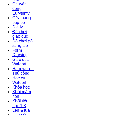
Chuyển
đồng
Eurythmy
Cửa hàng
búp bê
Địa lý
Đồ chơi
giáo dục
Đồ chơi gỗ
sáng tạo
Form
Drawing
Giáo dục
Waldorf
Handword -
Thủ công
Học cụ
Waldorf
Khóa học
Khối mầm
non
Khối tiểu
học 1-8
Len & lụa
Lịch sử