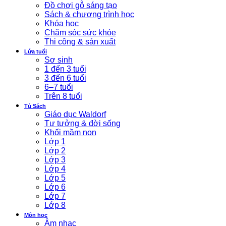
Đồ chơi gỗ sáng tạo
Sách & chương trình học
Khóa học
Chăm sóc sức khỏe
Thi công & sản xuất
Lứa tuổi
Sơ sinh
1 đến 3 tuổi
3 đến 6 tuổi
6–7 tuổi
Trên 8 tuổi
Tủ Sách
Giáo dục Waldorf
Tư tưởng & đời sống
Khối mầm non
Lớp 1
Lớp 2
Lớp 3
Lớp 4
Lớp 5
Lớp 6
Lớp 7
Lớp 8
Môn học
Âm nhạc