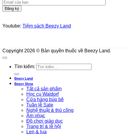
Youtube:
Tiệm sách Beezy Land
Copyright 2026 © Bản quyền thuộc về Beezy Land.
Tìm kiếm:
Beezy Land
Beezy Shop
Tất cả sản phẩm
Học cụ Waldorf
Cửa hàng búp bê
Tuần lễ Sale
Nghệ thuật & thủ công
Âm nhạc
Đồ chơi giáo dục
Trang trí & lễ hội
Len & lụa