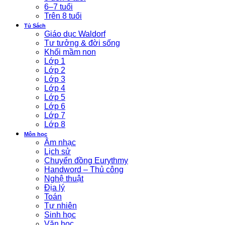
6–7 tuổi
Trên 8 tuổi
Tủ Sách
Giáo dục Waldorf
Tư tưởng & đời sống
Khối mầm non
Lớp 1
Lớp 2
Lớp 3
Lớp 4
Lớp 5
Lớp 6
Lớp 7
Lớp 8
Môn học
Âm nhạc
Lịch sử
Chuyển đồng Eurythmy
Handword – Thủ công
Nghệ thuật
Địa lý
Toán
Tự nhiên
Sinh học
Văn học