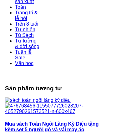
sản xuất
Toán
Trang trí &
lễ hội
Trên 8 tuổi
Tự nhiên
Tủ Sách
Tư tưởng
& đời sống
Tuần lễ
Sale
Văn học
Sản phẩm tương tự
Mua sách Toán Ngôi Làng Kỳ Diệu tặng
kèm set 5 người gỗ và vải may áo