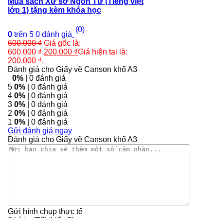
Mua sách Xứ sở Ngôn Từ (Tiếng việt
lớp 1) tặng kèm khóa học
(0)
0
trên 5
0
đánh giá
600.000
₫
Giá gốc là:
600.000 ₫.
200.000
₫
Giá hiện tại là:
200.000 ₫.
Đánh giá cho Giấy vẽ Canson khổ A3
0%
| 0 đánh giá
5
0%
| 0 đánh giá
4
0%
| 0 đánh giá
3
0%
| 0 đánh giá
2
0%
| 0 đánh giá
1
0%
| 0 đánh giá
Gửi đánh giá ngay
Đánh giá cho Giấy vẽ Canson khổ A3
Gửi hình chụp thực tế