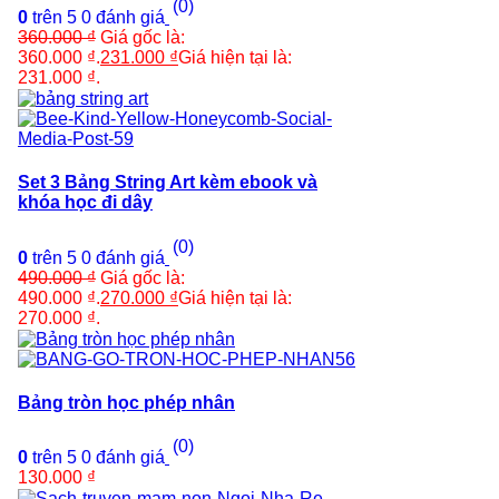
(0)
0
trên 5
0
đánh giá
360.000
₫
Giá gốc là:
360.000 ₫.
231.000
₫
Giá hiện tại là:
231.000 ₫.
Set 3 Bảng String Art kèm ebook và
khóa học đi dây
(0)
0
trên 5
0
đánh giá
490.000
₫
Giá gốc là:
490.000 ₫.
270.000
₫
Giá hiện tại là:
270.000 ₫.
Bảng tròn học phép nhân
(0)
0
trên 5
0
đánh giá
130.000
₫