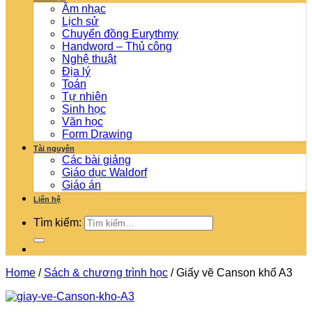
Âm nhạc
Lịch sử
Chuyển đồng Eurythmy
Handword – Thủ công
Nghệ thuật
Địa lý
Toán
Tự nhiên
Sinh học
Văn học
Form Drawing
Tài nguyên
Các bài giảng
Giáo dục Waldorf
Giáo án
Liên hệ
Tìm kiếm:
Home
/
Sách & chương trình học
/
Giấy vẽ Canson khổ A3