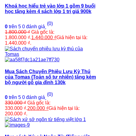
Khoá học hiểu trẻ vào lớp 1 gồm 9 buổi
học tặng kèm 4 sách lớp 1 trị giá 900k
(0)
0
trên 5
0
đánh giá
1.800.000
₫
Giá gốc là:
1.800.000 ₫.
1.440.000
₫
Giá hiện tại là:
1.440.000 ₫.
Mua Sách Chuyến Phiêu Lưu Kỳ Thú
của Tomas (Toán số tự nhiên) tặng kèm
bộ người gỗ gia đình 130k
(0)
0
trên 5
0
đánh giá
330.000
₫
Giá gốc là:
330.000 ₫.
200.000
₫
Giá hiện tại là:
200.000 ₫.