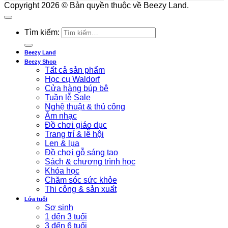
Copyright 2026 © Bản quyền thuộc về Beezy Land.
Tìm kiếm:
Beezy Land
Beezy Shop
Tất cả sản phẩm
Học cụ Waldorf
Cửa hàng búp bê
Tuần lễ Sale
Nghệ thuật & thủ công
Âm nhạc
Đồ chơi giáo dục
Trang trí & lễ hội
Len & lụa
Đồ chơi gỗ sáng tạo
Sách & chương trình học
Khóa học
Chăm sóc sức khỏe
Thi công & sản xuất
Lứa tuổi
Sơ sinh
1 đến 3 tuổi
3 đến 6 tuổi