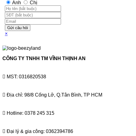
Anh
Chị
Gửi câu hỏi
×
CÔNG TY TNHH TM VĨNH THỊNH AN
MST: 0316820538
Địa chỉ: 98/8 Cống Lở, Q.Tân Bình, TP HCM
Hotline: 0378 245 315
Đại lý & gia công: 0362394786