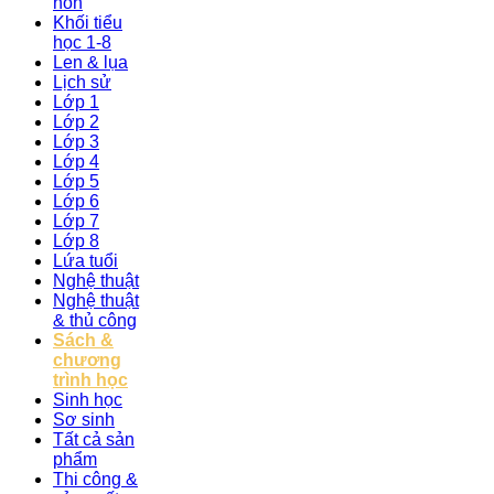
non
Khối tiểu
học 1-8
Len & lụa
Lịch sử
Lớp 1
Lớp 2
Lớp 3
Lớp 4
Lớp 5
Lớp 6
Lớp 7
Lớp 8
Lứa tuổi
Nghệ thuật
Nghệ thuật
& thủ công
Sách &
chương
trình học
Sinh học
Sơ sinh
Tất cả sản
phẩm
Thi công &