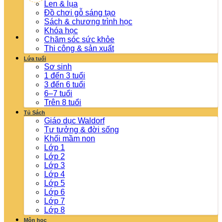
Len & lụa
Đồ chơi gỗ sáng tạo
Sách & chương trình học
Khóa học
Chăm sóc sức khỏe
Thi công & sản xuất
Lứa tuổi
Sơ sinh
1 đến 3 tuổi
3 đến 6 tuổi
6–7 tuổi
Trên 8 tuổi
Tủ Sách
Giáo dục Waldorf
Tư tưởng & đời sống
Khối mầm non
Lớp 1
Lớp 2
Lớp 3
Lớp 4
Lớp 5
Lớp 6
Lớp 7
Lớp 8
Môn học