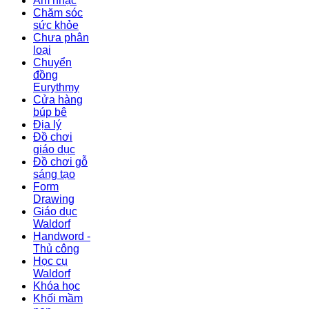
Âm nhạc
Chăm sóc
sức khỏe
Chưa phân
loại
Chuyển
đồng
Eurythmy
Cửa hàng
búp bê
Địa lý
Đồ chơi
giáo dục
Đồ chơi gỗ
sáng tạo
Form
Drawing
Giáo dục
Waldorf
Handword -
Thủ công
Học cụ
Waldorf
Khóa học
Khối mầm