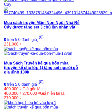
Mua sách truyện Mầm Non Ngôi Nhà Rễ
Cây được tặng set 3 chú lùn nhân vật
(0)
0
trên 5
0
đánh giá
231.000
₫
Mua Sách Truyện kể qua bốn mùa
(truyện kể cho lớp 1) tặng set người gỗ
gia đình 130k
(0)
0
trên 5
0
đánh giá
400.000
₫
Giá gốc là:
400.000 ₫.
270.000
₫
Giá hiện tại là:
270.000 ₫.