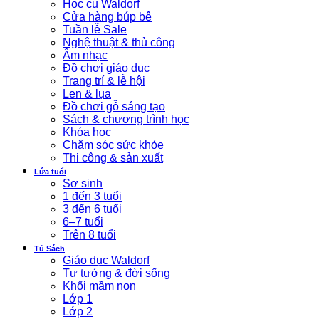
Học cụ Waldorf
Cửa hàng búp bê
Tuần lễ Sale
Nghệ thuật & thủ công
Âm nhạc
Đồ chơi giáo dục
Trang trí & lễ hội
Len & lụa
Đồ chơi gỗ sáng tạo
Sách & chương trình học
Khóa học
Chăm sóc sức khỏe
Thi công & sản xuất
Lứa tuổi
Sơ sinh
1 đến 3 tuổi
3 đến 6 tuổi
6–7 tuổi
Trên 8 tuổi
Tủ Sách
Giáo dục Waldorf
Tư tưởng & đời sống
Khối mầm non
Lớp 1
Lớp 2