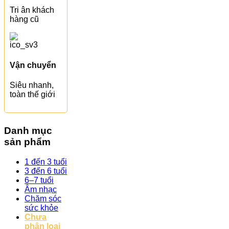
Tri ân khách
hàng cũ
Vận chuyển
Siêu nhanh,
toàn thế giới
Danh mục
sản phẩm
1 đến 3 tuổi
3 đến 6 tuổi
6–7 tuổi
Âm nhạc
Chăm sóc
sức khỏe
Chưa
phân loại