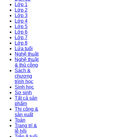
Lớp 1
Lớp 2
Lớp 3
Lớp 4
Lớp 5
Lớp 6
Lớp 7
Lớp 8
Lứa tuổi
Nghệ thuật
Nghệ thuật
& thủ công
Sách &
chương
trình học
Sinh học
Sơ sinh
Tất cả sản
phẩm
Thi công &
sản xuất
Toán
Trang trí &
lễ hội
Trên 8 tuổi