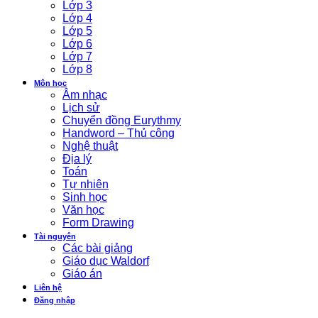
Lớp 3
Lớp 4
Lớp 5
Lớp 6
Lớp 7
Lớp 8
Môn học
Âm nhạc
Lịch sử
Chuyển đồng Eurythmy
Handword – Thủ công
Nghệ thuật
Địa lý
Toán
Tự nhiên
Sinh học
Văn học
Form Drawing
Tài nguyên
Các bài giảng
Giáo dục Waldorf
Giáo án
Liên hệ
Đăng nhập