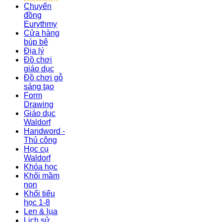
Chuyển
đồng
Eurythmy
Cửa hàng
búp bê
Địa lý
Đồ chơi
giáo dục
Đồ chơi gỗ
sáng tạo
Form
Drawing
Giáo dục
Waldorf
Handword -
Thủ công
Học cụ
Waldorf
Khóa học
Khối mầm
non
Khối tiểu
học 1-8
Len & lụa
Lịch sử