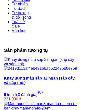
Tự nhiên
Tủ Sách
Tư tưởng
& đời sống
Tuần lễ
Sale
Văn học
Sản phẩm tương tự
Khay đựng màu sáp 32 ngăn (sáp cây
và sáp thỏi)
(0)
0
trên 5
0
đánh giá
231.000
₫