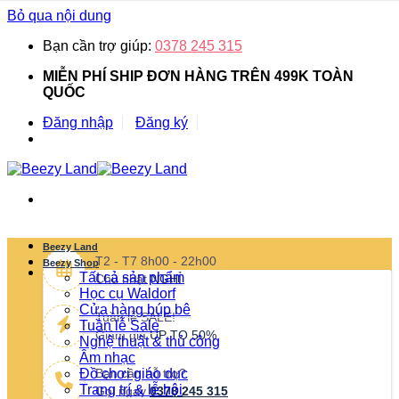
Bỏ qua nội dung
Bạn cần trợ giúp:
0378 245 315
MIỄN PHÍ SHIP ĐƠN HÀNG TRÊN 499K TOÀN
QUỐC
Đăng nhập
Đăng ký
Beezy Land
T2 - T7 8h00 - 22h00
Beezy Shop
Tất cả sản phẩm
Chủ nhật
NGHỈ
Học cụ Waldorf
Cửa hàng búp bê
Tuần lễ SALE!
Tuần lễ Sale
Giảm giá
UP TO 50%
Nghệ thuật & thủ công
Âm nhạc
Đồ chơi giáo dục
Bạn cần hỗ trợ?
Trang trí & lễ hội
Gọi ngay
0378 245 315