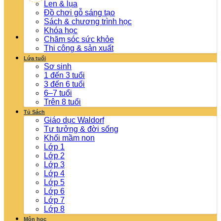
Len & lụa
Đồ chơi gỗ sáng tạo
Sách & chương trình học
Khóa học
Chăm sóc sức khỏe
Thi công & sản xuất
Lứa tuổi
Sơ sinh
1 đến 3 tuổi
3 đến 6 tuổi
6–7 tuổi
Trên 8 tuổi
Tủ Sách
Giáo dục Waldorf
Tư tưởng & đời sống
Khối mầm non
Lớp 1
Lớp 2
Lớp 3
Lớp 4
Lớp 5
Lớp 6
Lớp 7
Lớp 8
Môn học