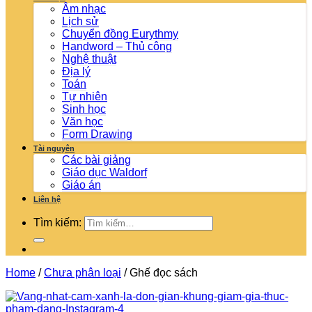
Âm nhạc
Lịch sử
Chuyển đồng Eurythmy
Handword – Thủ công
Nghệ thuật
Địa lý
Toán
Tự nhiên
Sinh học
Văn học
Form Drawing
Tài nguyên
Các bài giảng
Giáo dục Waldorf
Giáo án
Liên hệ
Tìm kiếm:
Home
/
Chưa phân loại
/
Ghế đọc sách